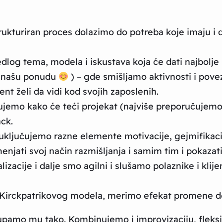
ukturiran proces dolazimo do potreba koje imaju i do
log tema, modela i iskustava koja će dati najbolje 
io našu ponudu
) – gde smišljamo aktivnosti i pove
nt želi da vidi kod svojih zaposlenih.
ujemo kako će teći projekat (najviše preporučujemo 
ck.
uključujemo razne elemente motivacije, gejmifikaci
enjati svoj način razmišljanja i samim tim i pokazati
lizacije i dalje smo agilni i slušamo polaznike i kli
a Kirckpatrikovog modela, merimo efekat promene d
tupamo mu tako. Kombinujemo i improvizaciju, fleksibi