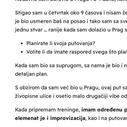
Stigao sam u četvrtak oko 9 časova i nisam ž
je bio usmeren baš na posao i tako sam sa s
jednu stvar … ranije kada sam dolazio u Prag 
Planirate li svoja putovanja?
Volite li da imate raspored svega što pla
Kada sam bio sa suprugom, sa nama je bio i njen
detaljan plan.
S obzirom da sam već bio u Pragu, ovaj put s
živopisne ulice i osetio malo drugačiji vibe o
Kada pripremam treninge,
imam određenu 
elemenat je i improvizacija
, kao i na putov