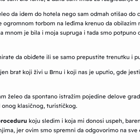
eleo da idem do hotela nego sam odmah otišao do ce
ve ogromnom torbom na leđima krenuo da obilazim 
sa mnom je bila i moja supruga i tada smo potpuno d
nirate da obiđete ili se samo prepustite trenutku i p
 brat koji živi u Brnu i koji nas je uputio, gde jesti,
am želeo da spontano istražim pojedine delove grad
d onog klasičnog, turističkog.
proceduru
koju sledim i koja mi donosi uspeh, bare
anjima, jer ovim smo spremni da odgovorimo na sve 