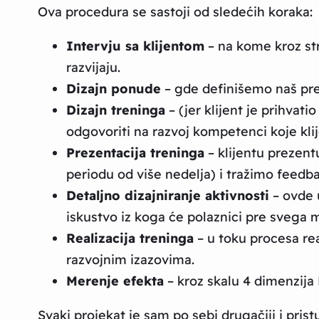
Ova procedura se sastoji od sledećih koraka:
Intervju sa klijentom
– na kome kroz str
razvijaju.
Dizajn ponude
– gde definišemo naš pred
Dizajn treninga
– (jer klijent je prihvat
odgovoriti na razvoj kompetenci koje klije
Prezentacija treninga
– klijentu prezent
periodu od više nedelja) i tražimo feedba
Detaljno dizajniranje aktivnosti
– ovde 
iskustvo iz koga će polaznici pre svega m
Realizacija treninga
– u toku procesa rea
razvojnim izazovima.
Merenje efekta
– kroz skalu 4 dimenzij
Svaki projekat je sam po sebi drugačiji i pris