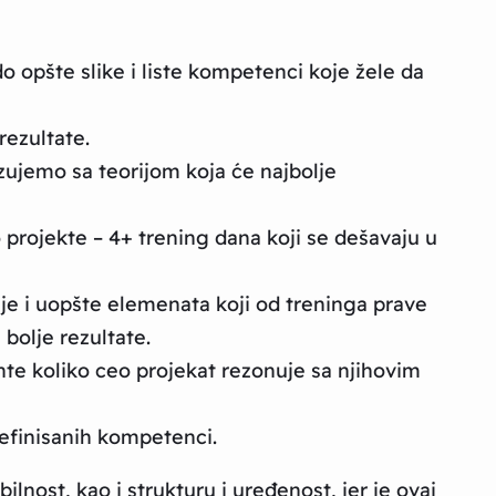
 opšte slike i liste kompetenci koje žele da
rezultate.
zujemo sa teorijom koja će najbolje
projekte – 4+ trening dana koji se dešavaju u
je i uopšte elemenata koji od treninga prave
 bolje rezultate.
jente koliko ceo projekat rezonuje sa njihovim
efinisanih kompetenci.
lnost, kao i strukturu i uređenost, jer je ovaj