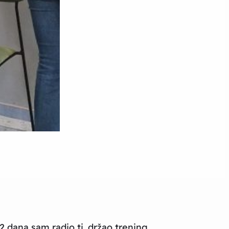
 dana sam radio tj. držao trening.