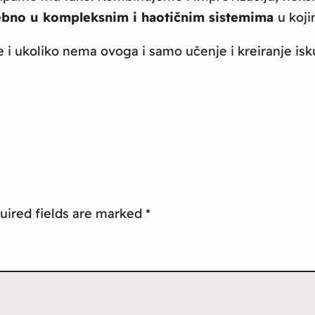
bno u kompleksnim i haotičnim sistemima
u koj
i ukoliko nema ovoga i samo učenje i kreiranje isku
uired fields are marked
*