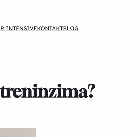
R INTENSIVE
KONTAKT
BLOG
 treninzima?