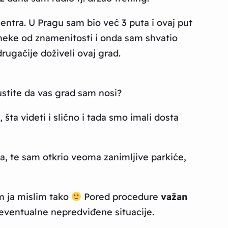
ntra. U Pragu sam bio već 3 puta i ovaj put
neke od znamenitosti i onda sam shvatio
rugačije doživeli ovaj grad.
ustite da vas grad sam nosi?
 šta videti i slično i tada smo imali dosta
a, te sam otkrio veoma zanimljive parkiće,
m ja mislim tako
Pored procedure
važan
eventualne nepredviđene situacije.